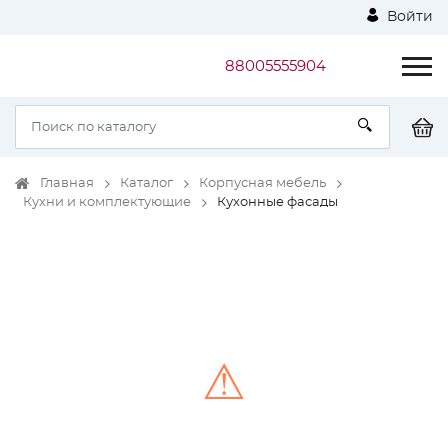
Войти
88005555904
Главная
Каталог
Корпусная мебель
Кухни и комплектующие
Кухонные фасады
⚠
Unable to load the image!