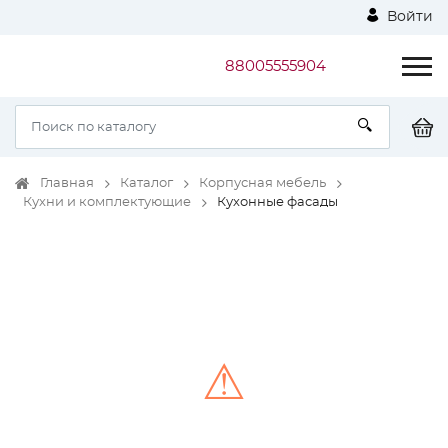
Войти
88005555904
Главная
Каталог
Корпусная мебель
Кухни и комплектующие
Кухонные фасады
⚠
Unable to load the image!