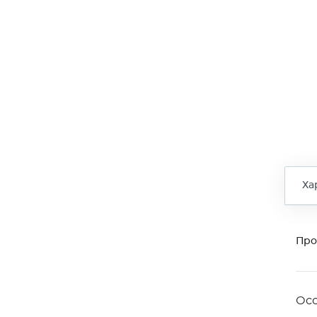
Ха
Про
Ос