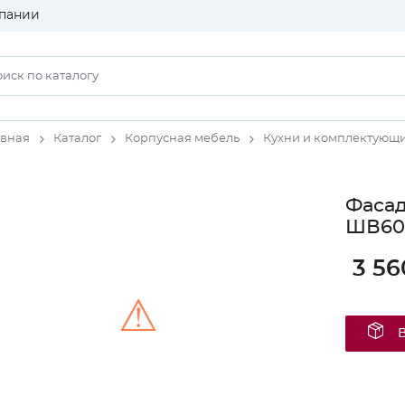
пании
авная
Каталог
Корпусная мебель
Кухни и комплектующ
Фаса
ШВ600
3 56
⚠
Unable to load the image!