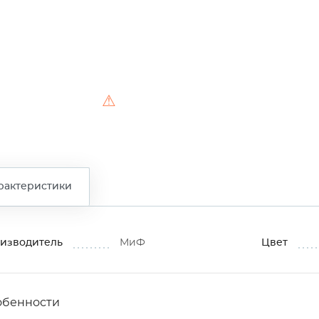
⚠
рактеристики
изводитель
МиФ
Цвет
обенности