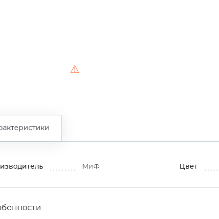
⚠
рактеристики
изводитель
МиФ
Цвет
обенности