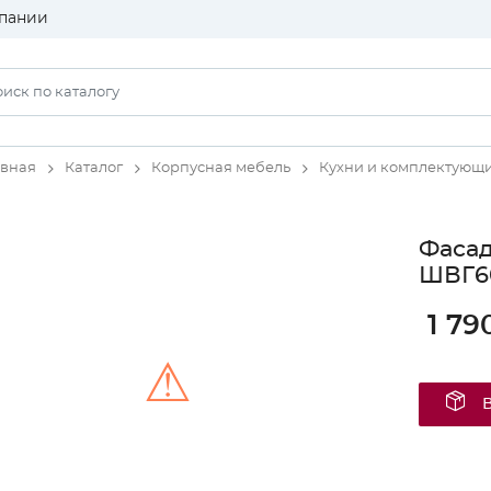
пании
авная
Каталог
Корпусная мебель
Кухни и комплектующ
Фаса
ШВГ60
1 79
⚠
Unable to load the image!