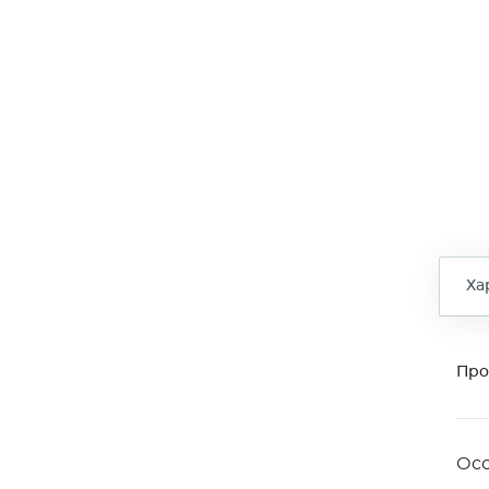
Ха
Про
Ос