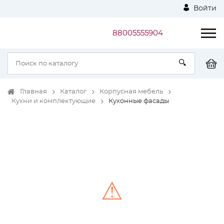
Войти
88005555904
Главная
Каталог
Корпусная мебель
Кухни и комплектующие
Кухонные фасады
⚠
Unable to load the image!