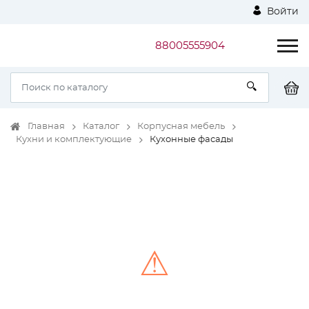
Войти
88005555904
Главная
Каталог
Корпусная мебель
Кухни и комплектующие
Кухонные фасады
⚠
Unable to load the image!