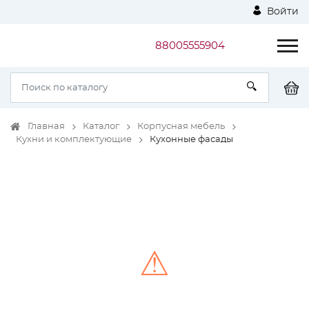
Войти
88005555904
Главная
Каталог
Корпусная мебель
Кухни и комплектующие
Кухонные фасады
⚠
Unable to load the image!