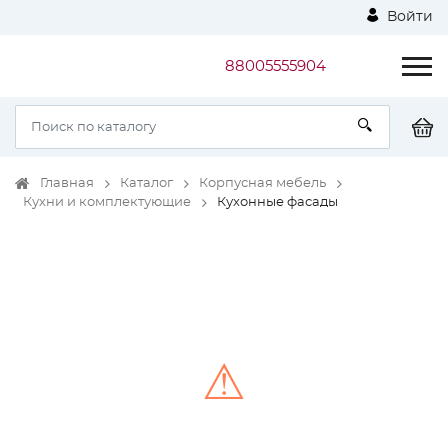
Войти
88005555904
Главная
Каталог
Корпусная мебель
Кухни и комплектующие
Кухонные фасады
⚠
Unable to load the image!