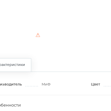
⚠
рактеристики
изводитель
МиФ
Цвет
обенности