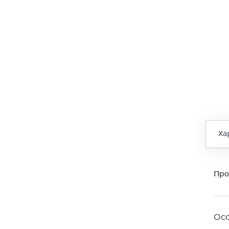
Ха
Про
Ос