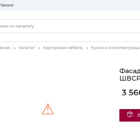
пании
авная
Каталог
Корпусная мебель
Кухни и комплектующ
Фаса
ШВСР4
3 56
⚠
Unable to load the image!