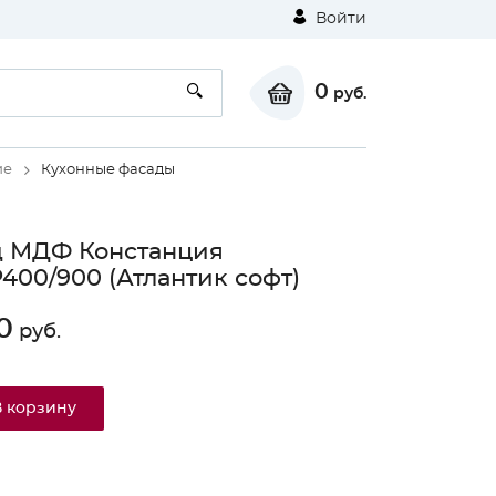
Войти
0
руб.
ие
Кухонные фасады
д МДФ Констанция
00/900 (Атлантик софт)
0
руб.
В корзину