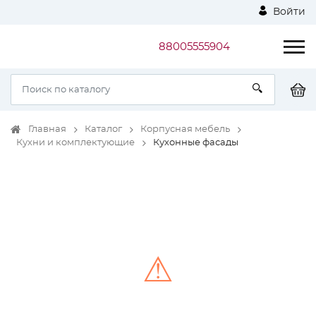
Войти
88005555904
Главная
Каталог
Корпусная мебель
Кухни и комплектующие
Кухонные фасады
⚠
Unable to load the image!