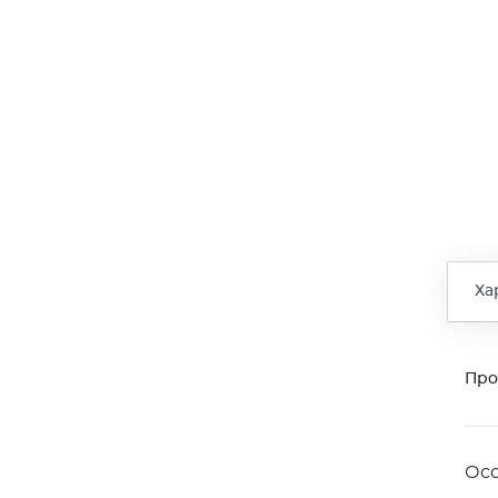
Ха
Про
Ос