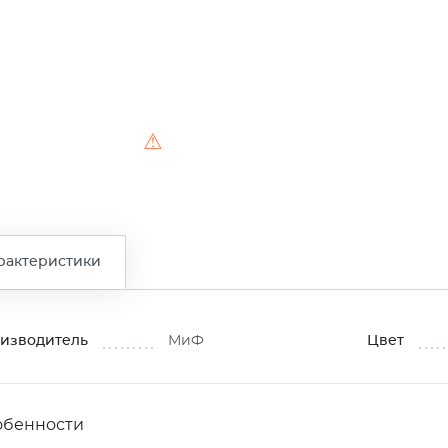
⚠
рактеристики
изводитель
МиФ
Цвет
обенности