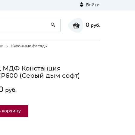
Войти
0
руб.
ие
Кухонные фасады
д МДФ Констанция
600 (Серый дым софт)
0
руб.
В корзину