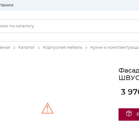
пании
авная
Каталог
Корпусная мебель
Кухни и комплектующ
Фаса
ШВУСР
3 97
⚠
Unable to load the image!