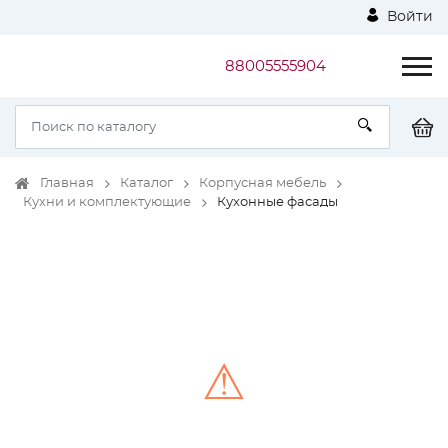
Войти
88005555904
Главная
Каталог
Корпусная мебель
Кухни и комплектующие
Кухонные фасады
⚠
Unable to load the image!