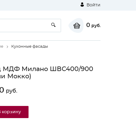
Войти
0
руб.
ие
Кухонные фасады
д МДФ Милано ШВС400/900
и Мокко)
0
руб.
В корзину