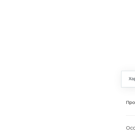
Ха
Про
Ос