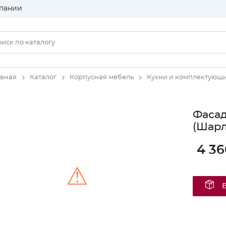
пании
авная
Каталог
Корпусная мебель
Кухни и комплектующ
Фаса
(Шарл
4 36
⚠
Unable to load the image!