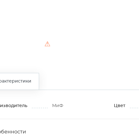
⚠
рактеристики
изводитель
МиФ
Цвет
обенности