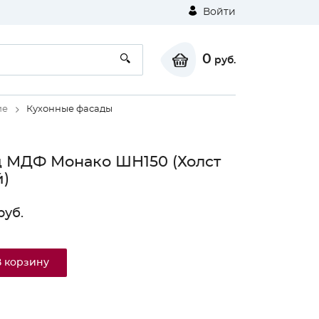
Войти
0
руб.
ие
Кухонные фасады
 МДФ Монако ШН150 (Холст
)
руб.
В корзину