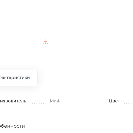
⚠
рактеристики
изводитель
МиФ
Цвет
обенности