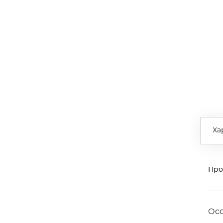
Ха
Про
Ос