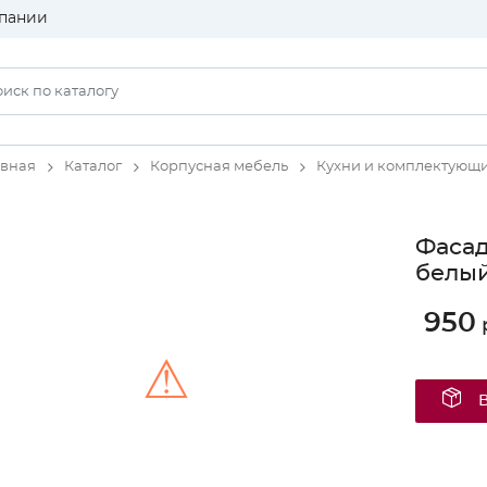
пании
авная
Каталог
Корпусная мебель
Кухни и комплектующ
Фасад
белый
950
⚠
Unable to load the image!