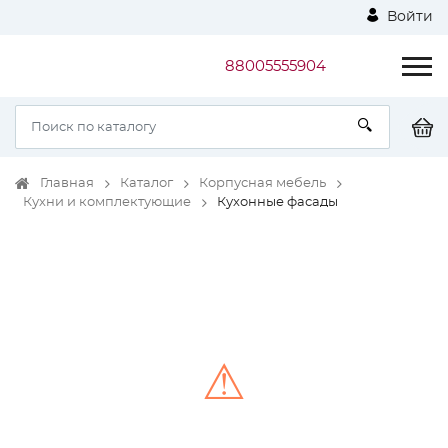
Войти
88005555904
Главная
Каталог
Корпусная мебель
Кухни и комплектующие
Кухонные фасады
⚠
Unable to load the image!