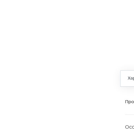
Ха
Про
Ос