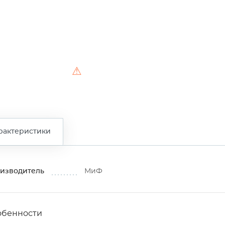
⚠
рактеристики
изводитель
МиФ
обенности