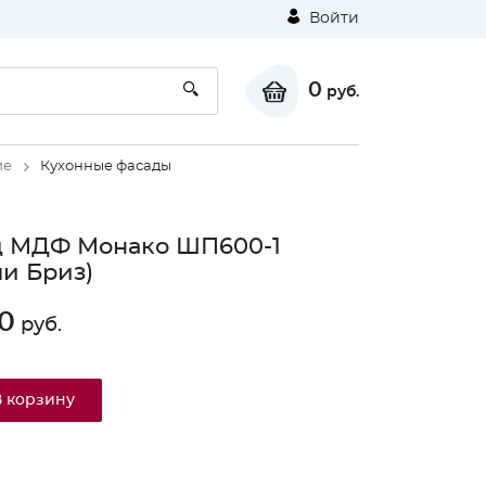
Войти
0
руб.
ие
Кухонные фасады
д МДФ Монако ШП600-1
и Бриз)
0
руб.
В корзину