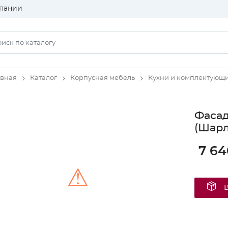
пании
авная
Каталог
Корпусная мебель
Кухни и комплектующ
Фаса
(Шарл
7 64
⚠
Unable to load the image!