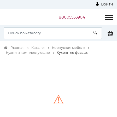
Войти
88005555904
Главная
Каталог
Корпусная мебель
Кухни и комплектующие
Кухонные фасады
⚠
Unable to load the image!