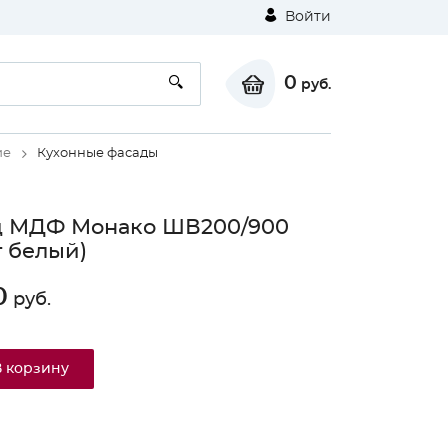
Войти
0
руб.
ие
Кухонные фасады
д МДФ Монако ШВ200/900
т белый)
0
руб.
В корзину