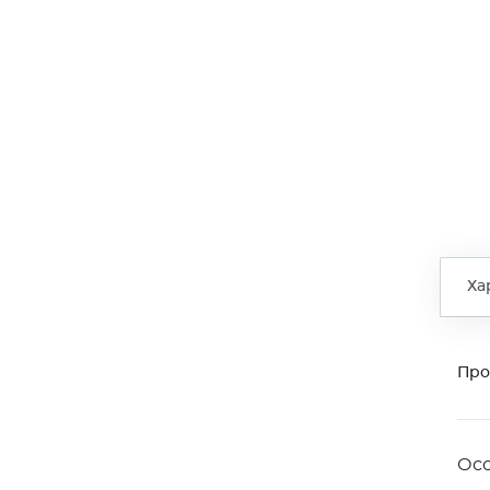
Ха
Про
Ос