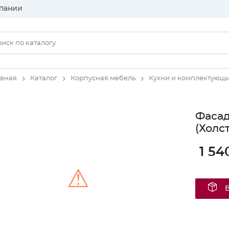
пании
авная
Каталог
Корпусная мебель
Кухни и комплектующ
Фаса
(Холс
1 54
⚠
Unable to load the image!