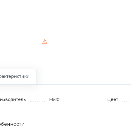
⚠
рактеристики
изводитель
МиФ
Цвет
обенности