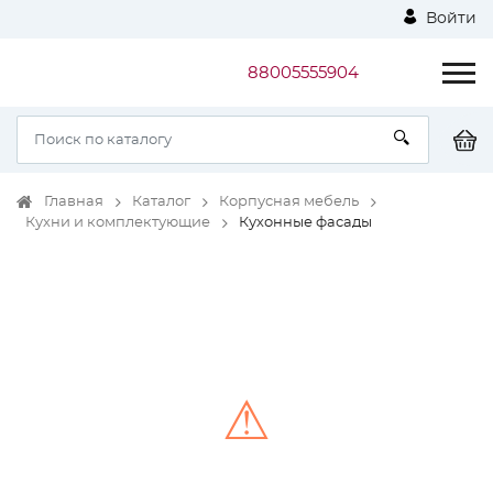
Войти
88005555904
Главная
Каталог
Корпусная мебель
Кухни и комплектующие
Кухонные фасады
⚠
Unable to load the image!