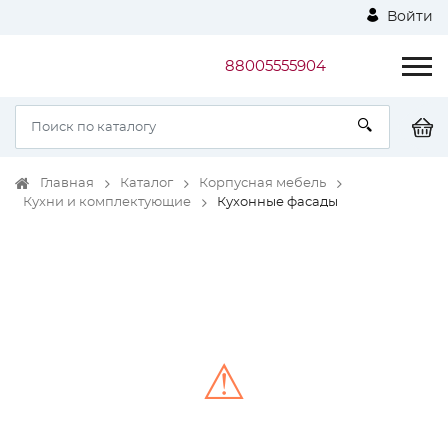
Войти
88005555904
Главная
Каталог
Корпусная мебель
Кухни и комплектующие
Кухонные фасады
⚠
Unable to load the image!