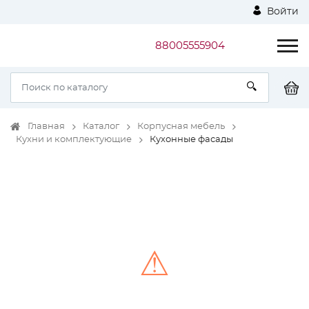
Войти
88005555904
Главная
Каталог
Корпусная мебель
Кухни и комплектующие
Кухонные фасады
⚠
Unable to load the image!