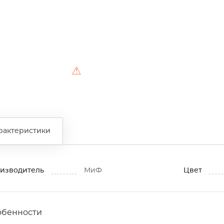
⚠
рактеристики
изводитель
МиФ
Цвет
обенности