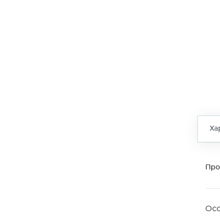
Ха
Про
Ос