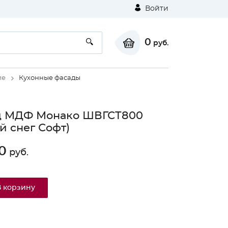
Войти
0
руб.
ие
Кухонные фасады
д МДФ Монако ШВГСТ800
й снег Софт)
0
руб.
В корзину