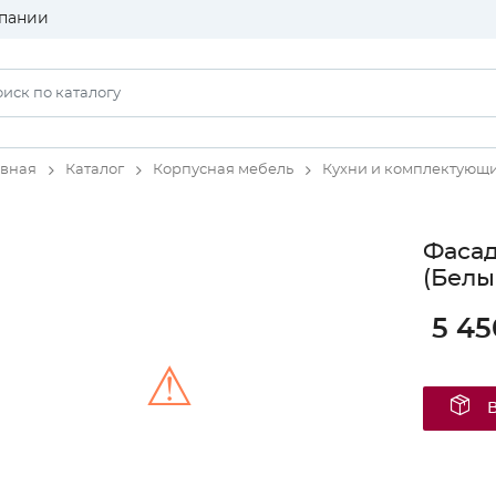
пании
авная
Каталог
Корпусная мебель
Кухни и комплектующ
Фаса
(Белы
5 45
⚠
Unable to load the image!