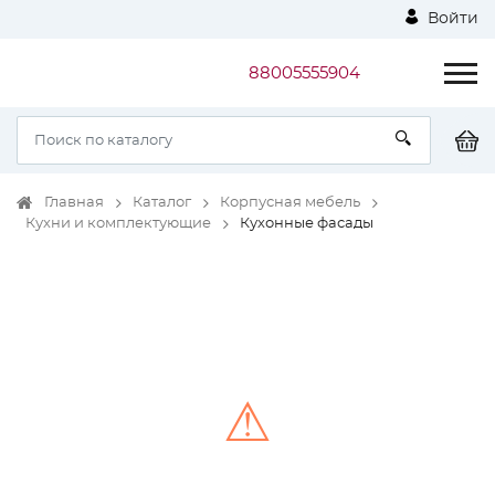
Войти
88005555904
Главная
Каталог
Корпусная мебель
Кухни и комплектующие
Кухонные фасады
⚠
Unable to load the image!