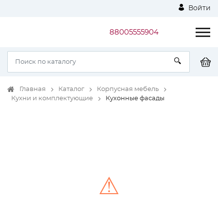
Войти
88005555904
Главная
Каталог
Корпусная мебель
Кухни и комплектующие
Кухонные фасады
⚠
Unable to load the image!