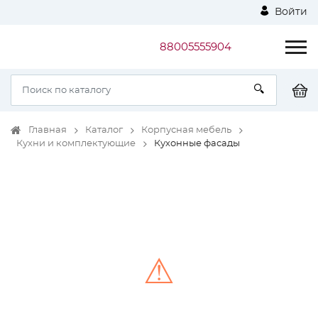
Войти
88005555904
Главная
Каталог
Корпусная мебель
Кухни и комплектующие
Кухонные фасады
⚠
Unable to load the image!