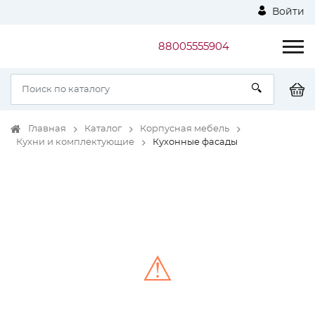
Войти
88005555904
Главная
Каталог
Корпусная мебель
Кухни и комплектующие
Кухонные фасады
⚠
Unable to load the image!