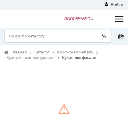
Войти
88005555904
Главная
Каталог
Корпусная мебель
Кухни и комплектующие
Кухонные фасады
⚠
Unable to load the image!