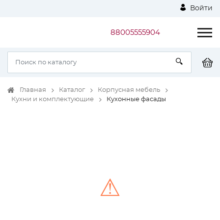
Войти
88005555904
Главная
Каталог
Корпусная мебель
Кухни и комплектующие
Кухонные фасады
⚠
Unable to load the image!