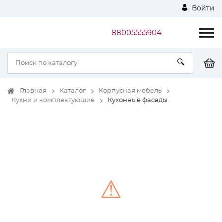
Войти
88005555904
Главная
Каталог
Корпусная мебель
Кухни и комплектующие
Кухонные фасады
⚠
Unable to load the image!