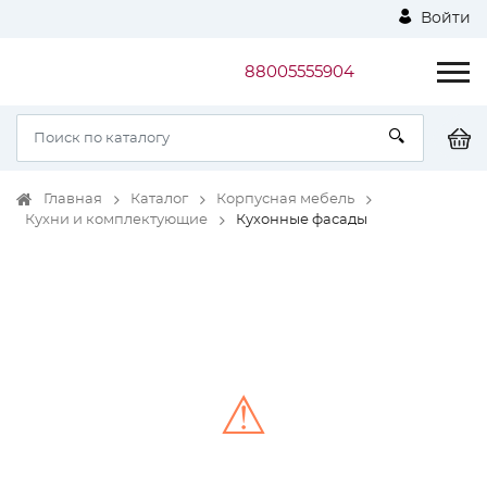
Войти
88005555904
Главная
Каталог
Корпусная мебель
Кухни и комплектующие
Кухонные фасады
⚠
Unable to load the image!