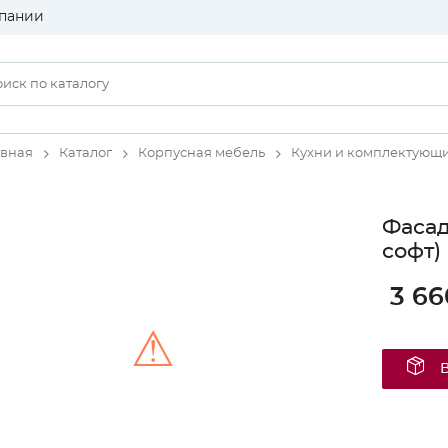
пании
авная
Каталог
Корпусная мебель
Кухни и комплектующ
Фасад
софт)
3 66
⚠
Unable to load the image!