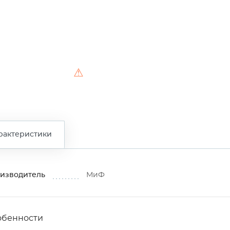
⚠
рактеристики
изводитель
МиФ
обенности