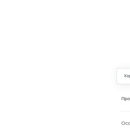
Ха
Про
Ос