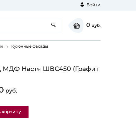
Войти
0
руб.
ие
Кухонные фасады
 МДФ Настя ШВС450 (Графит
0
руб.
В корзину