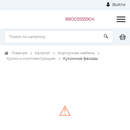
Войти
88005555904
Главная
Каталог
Корпусная мебель
Кухни и комплектующие
Кухонные фасады
⚠
Unable to load the image!