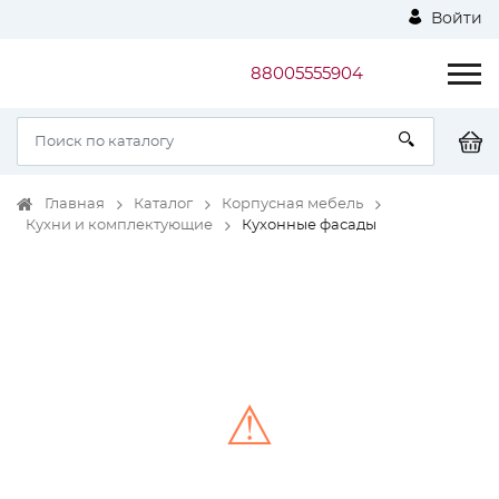
Войти
88005555904
Главная
Каталог
Корпусная мебель
Кухни и комплектующие
Кухонные фасады
⚠
Unable to load the image!