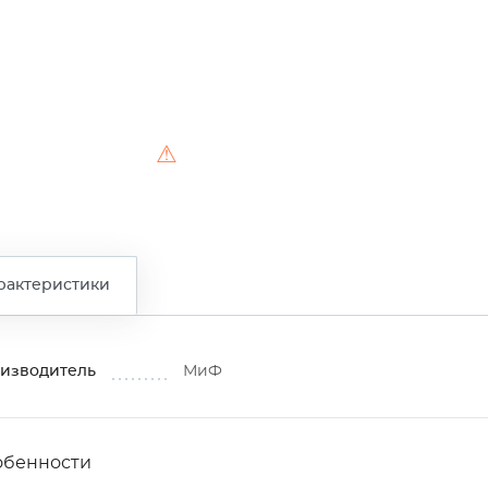
⚠
рактеристики
изводитель
МиФ
обенности