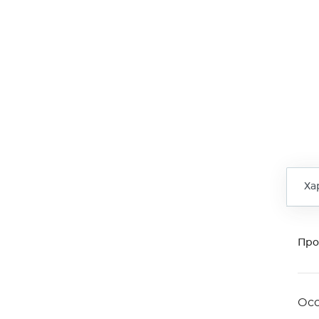
Ха
Про
Ос