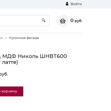
Войти
0
руб.
ие
Кухонные фасады
д МДФ Николь ШНВТ600
 латте)
руб.
В корзину