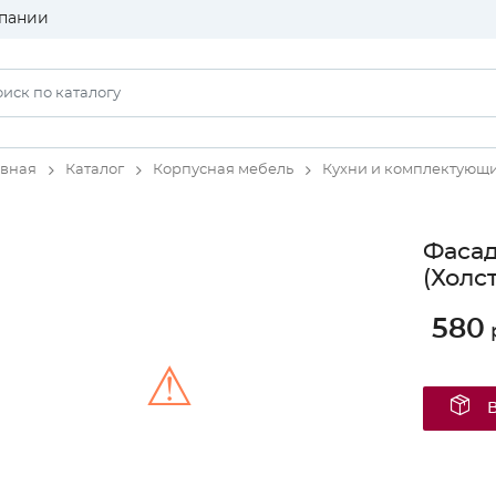
пании
авная
Каталог
Корпусная мебель
Кухни и комплектующ
Фаса
(Холст
580
⚠
Unable to load the image!