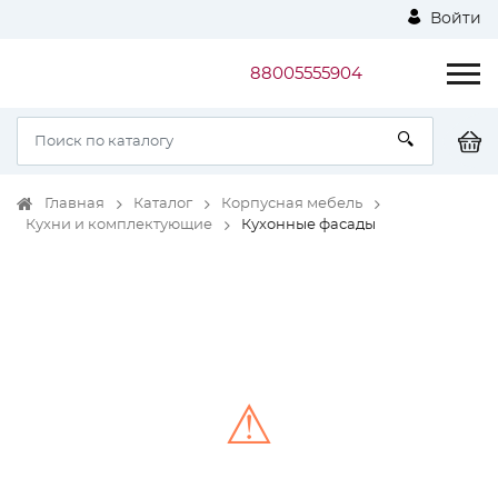
Войти
88005555904
Главная
Каталог
Корпусная мебель
Кухни и комплектующие
Кухонные фасады
⚠
Unable to load the image!