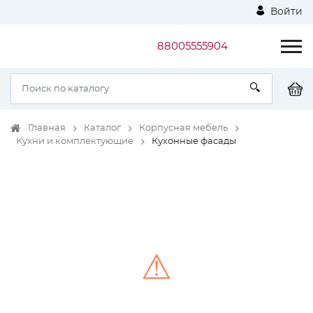
Войти
88005555904
Главная
Каталог
Корпусная мебель
Кухни и комплектующие
Кухонные фасады
⚠
Unable to load the image!