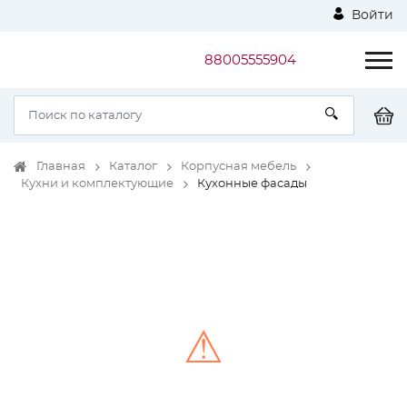
Войти
88005555904
Главная
Каталог
Корпусная мебель
Кухни и комплектующие
Кухонные фасады
⚠
Unable to load the image!