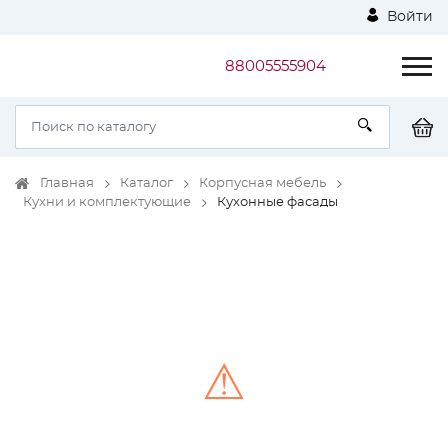
Войти
88005555904
Главная
Каталог
Корпусная мебель
Кухни и комплектующие
Кухонные фасады
⚠
Unable to load the image!