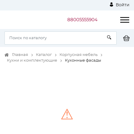
Войти
88005555904
Главная
Каталог
Корпусная мебель
Кухни и комплектующие
Кухонные фасады
⚠
Unable to load the image!