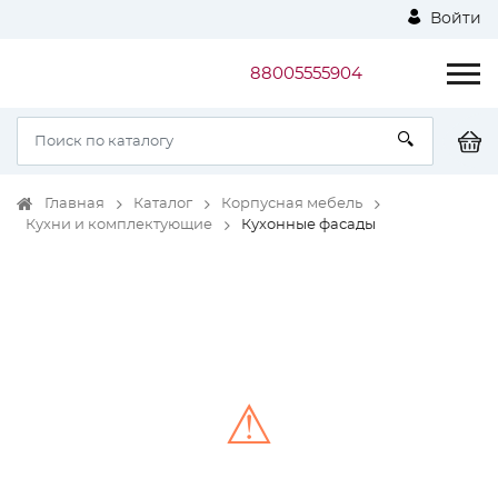
Войти
88005555904
Главная
Каталог
Корпусная мебель
Кухни и комплектующие
Кухонные фасады
⚠
Unable to load the image!