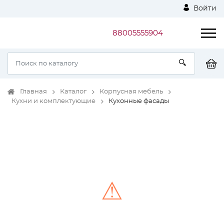
Войти
88005555904
Главная
Каталог
Корпусная мебель
Кухни и комплектующие
Кухонные фасады
⚠
Unable to load the image!