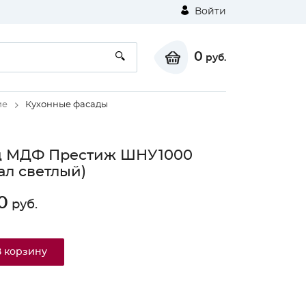
Войти
0
руб.
ие
Кухонные фасады
д МДФ Престиж ШНУ1000
ал светлый)
0
руб.
В корзину