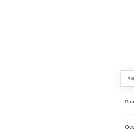
Ха
Про
Ос