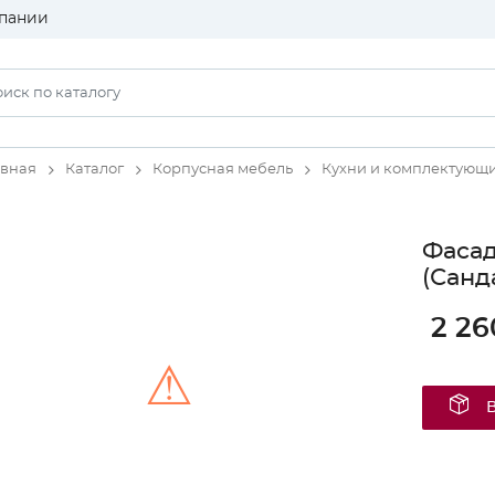
пании
авная
Каталог
Корпусная мебель
Кухни и комплектующ
Фаса
(Санд
2 26
⚠
Unable to load the image!