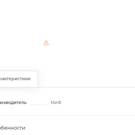
⚠
рактеристики
изводитель
МиФ
обенности