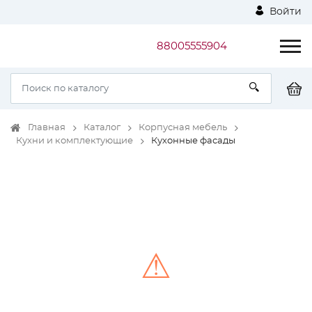
Войти
88005555904
Главная
Каталог
Корпусная мебель
Кухни и комплектующие
Кухонные фасады
⚠
Unable to load the image!