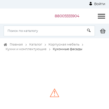
Войти
88005555904
Главная
Каталог
Корпусная мебель
Кухни и комплектующие
Кухонные фасады
⚠
Unable to load the image!