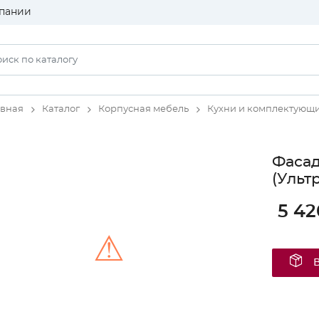
пании
авная
Каталог
Корпусная мебель
Кухни и комплектующ
Фаса
(Ульт
5 42
⚠
Unable to load the image!