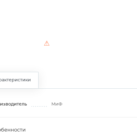
⚠
рактеристики
изводитель
МиФ
обенности