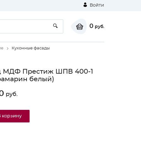
Войти
0
руб.
ие
Кухонные фасады
д МДФ Престиж ШПВ 400-1
рамарин белый)
0
руб.
В корзину