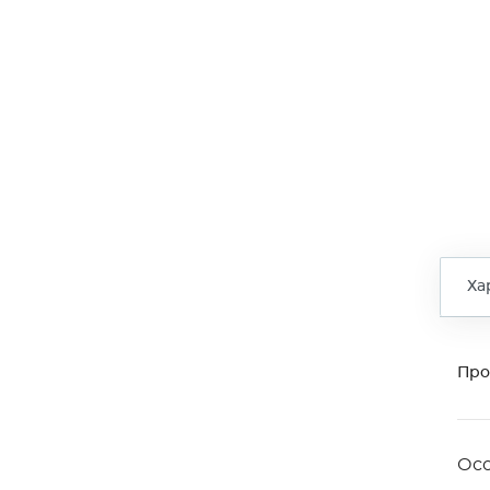
Ха
Про
Ос