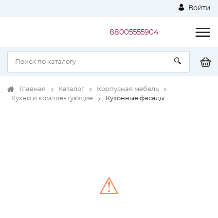
Войти
88005555904
Главная
Каталог
Корпусная мебель
Кухни и комплектующие
Кухонные фасады
⚠
Unable to load the image!