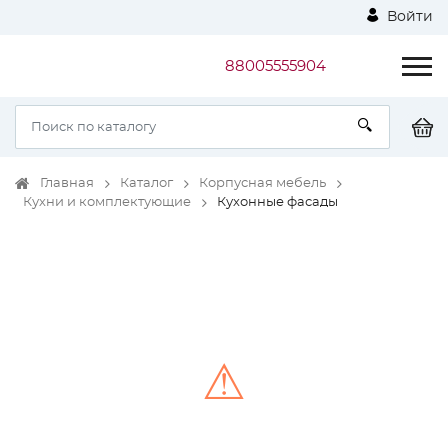
Войти
88005555904
Главная
Каталог
Корпусная мебель
Кухни и комплектующие
Кухонные фасады
⚠
Unable to load the image!