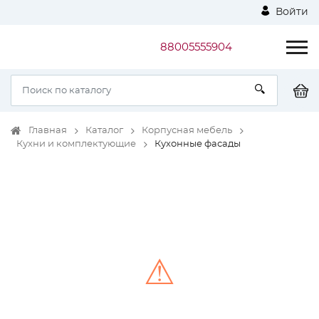
Войти
88005555904
Главная
Каталог
Корпусная мебель
Кухни и комплектующие
Кухонные фасады
⚠
Unable to load the image!