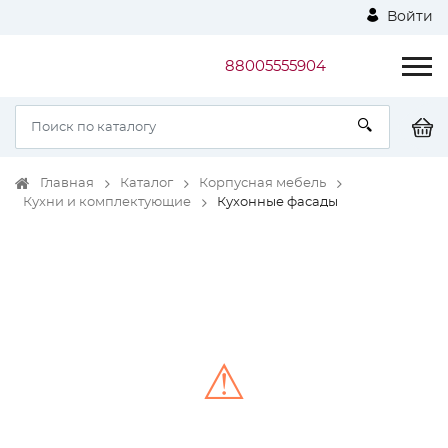
Войти
88005555904
Главная
Каталог
Корпусная мебель
Кухни и комплектующие
Кухонные фасады
⚠
Unable to load the image!