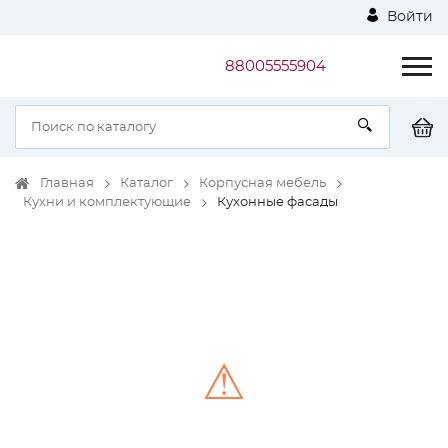
Войти
88005555904
Главная
Каталог
Корпусная мебель
Кухни и комплектующие
Кухонные фасады
⚠
Unable to load the image!